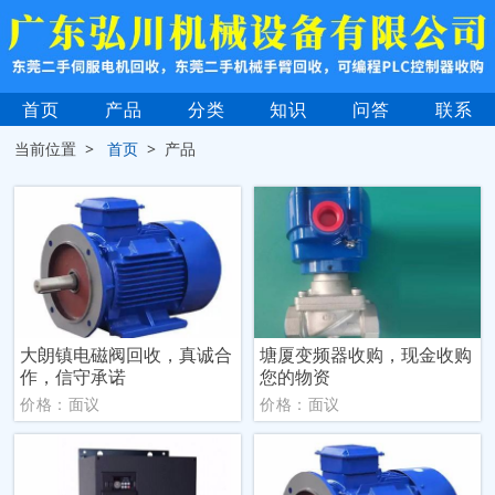
首页
产品
分类
知识
问答
联系
当前位置 >
首页
> 产品
大朗镇电磁阀回收，真诚合
塘厦变频器收购，现金收购
作，信守承诺
您的物资
价格：面议
价格：面议